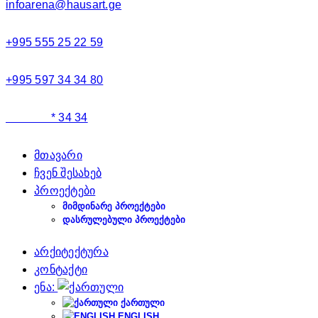
infoarena@hausart.ge
+995 555 25 22 59
+995 597 34 34 80
* 34 34
მთავარი
ჩვენ შესახებ
პროექტები
ᲛᲘᲛᲓᲘᲜᲐᲠᲔ ᲞᲠᲝᲔᲥᲢᲔᲑᲘ
ᲓᲐᲡᲠᲣᲚᲔᲑᲣᲚᲘ ᲞᲠᲝᲔᲥᲢᲔᲑᲘ
არქიტექტურა
კონტაქტი
ენა:
ᲥᲐᲠᲗᲣᲚᲘ
ENGLISH