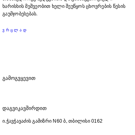
ხარისხის მეშვეობით ხელი შეუწყოს ცხოვრების წესის
გაუმჯობესებას.
ᲕᲠᲪᲚᲐᲓ
ᲒᲐᲛᲝᲒᲕᲧᲔᲕᲘᲗ
ᲓᲐᲒᲕᲘᲙᲐᲕᲨᲘᲠᲓᲘᲗ
ი.ჭავჭავაძის გამიზრი N60 ბ, თბილისი 0162