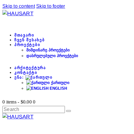
Skip to content
Skip to footer
ᲛᲗᲐᲕᲐᲠᲘ
ᲩᲕᲔᲜ ᲨᲔᲡᲐᲮᲔᲑ
ᲞᲠᲝᲔᲥᲢᲔᲑᲘ
ᲛᲘᲛᲓᲘᲜᲐᲠᲔ ᲞᲠᲝᲔᲥᲢᲔᲑᲘ
ᲓᲐᲡᲠᲣᲚᲔᲑᲣᲚᲘ ᲞᲠᲝᲔᲥᲢᲔᲑᲘ
ᲐᲠᲥᲘᲢᲔᲥᲢᲣᲠᲐ
ᲙᲝᲜᲢᲐᲥᲢᲘ
ᲔᲜᲐ:
ᲥᲐᲠᲗᲣᲚᲘ
ENGLISH
0 items
-
$0.00
0