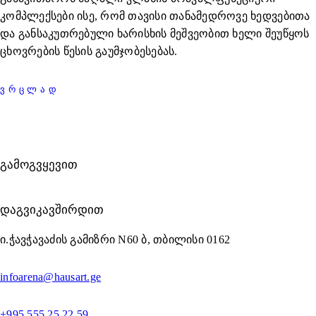
კომპლექსები ისე, რომ თავისი თანამედროვე ხედვებითა
და განსაკუთრებული ხარისხის მეშვეობით ხელი შეუწყოს
ცხოვრების წესის გაუმჯობესებას.
ᲕᲠᲪᲚᲐᲓ
ᲒᲐᲛᲝᲒᲕᲧᲔᲕᲘᲗ
ᲓᲐᲒᲕᲘᲙᲐᲕᲨᲘᲠᲓᲘᲗ
ი.ჭავჭავაძის გამიზრი N60 ბ, თბილისი 0162
infoarena@hausart.ge
+995 555 25 22 59