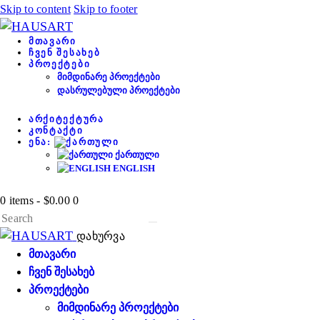
Skip to content
Skip to footer
ᲛᲗᲐᲕᲐᲠᲘ
ᲩᲕᲔᲜ ᲨᲔᲡᲐᲮᲔᲑ
ᲞᲠᲝᲔᲥᲢᲔᲑᲘ
ᲛᲘᲛᲓᲘᲜᲐᲠᲔ ᲞᲠᲝᲔᲥᲢᲔᲑᲘ
ᲓᲐᲡᲠᲣᲚᲔᲑᲣᲚᲘ ᲞᲠᲝᲔᲥᲢᲔᲑᲘ
ᲐᲠᲥᲘᲢᲔᲥᲢᲣᲠᲐ
ᲙᲝᲜᲢᲐᲥᲢᲘ
ᲔᲜᲐ:
ᲥᲐᲠᲗᲣᲚᲘ
ENGLISH
0 items
-
$0.00
0
დახურვა
ᲛᲗᲐᲕᲐᲠᲘ
ᲩᲕᲔᲜ ᲨᲔᲡᲐᲮᲔᲑ
ᲞᲠᲝᲔᲥᲢᲔᲑᲘ
ᲛᲘᲛᲓᲘᲜᲐᲠᲔ ᲞᲠᲝᲔᲥᲢᲔᲑᲘ