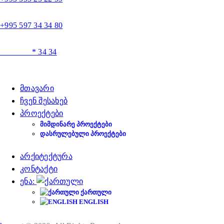
+995 597 34 34 80
* 34 34
მთავარი
ჩვენ შესახებ
პროექტები
ᲛᲘᲛᲓᲘᲜᲐᲠᲔ ᲞᲠᲝᲔᲥᲢᲔᲑᲘ
ᲓᲐᲡᲠᲣᲚᲔᲑᲣᲚᲘ ᲞᲠᲝᲔᲥᲢᲔᲑᲘ
არქიტექტურა
კონტაქტი
ენა:
ᲥᲐᲠᲗᲣᲚᲘ
ENGLISH