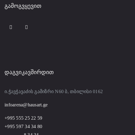
ᲒᲐᲛᲝᲒᲕᲧᲔᲕᲘᲗ
ᲓᲐᲒᲕᲘᲙᲐᲕᲨᲘᲠᲓᲘᲗ
ი.ჭავჭავაძის გამიზრი N60 ბ, თბილისი 0162
infoarena@hausart.ge
+995 555 25 22 59
+995 597 34 34 80
* 34 34