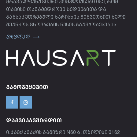
მრავალფუნქციური კომპლექსები ისე, რომ
თავისი თანამედროვე ხედვებითა და
განსაკუთრებული ხარისხის მეშვეობით ხელი
შეუწყოს ცხოვრების წესის გაუმჯობესებას.
ვრცლად
ᲒᲐᲛᲝᲒᲕᲧᲔᲕᲘᲗ
ᲓᲐᲒᲕᲘᲙᲐᲕᲨᲘᲠᲓᲘᲗ
ი.ჭავჭავაძის გამიზრი N60 ბ, თბილისი 0162