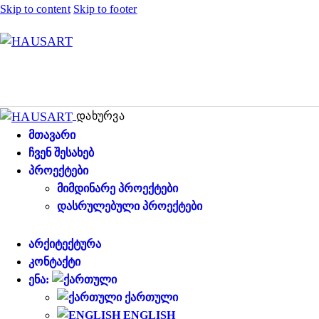
Skip to content
Skip to footer
დახურვა
ᲛᲗᲐᲕᲐᲠᲘ
ᲩᲕᲔᲜ ᲨᲔᲡᲐᲮᲔᲑ
ᲞᲠᲝᲔᲥᲢᲔᲑᲘ
ᲛᲘᲛᲓᲘᲜᲐᲠᲔ ᲞᲠᲝᲔᲥᲢᲔᲑᲘ
ᲓᲐᲡᲠᲣᲚᲔᲑᲣᲚᲘ ᲞᲠᲝᲔᲥᲢᲔᲑᲘ
ᲐᲠᲥᲘᲢᲔᲥᲢᲣᲠᲐ
ᲙᲝᲜᲢᲐᲥᲢᲘ
ᲔᲜᲐ:
ᲥᲐᲠᲗᲣᲚᲘ
ENGLISH