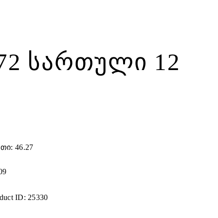
172 ᲡᲐᲠᲗᲣᲚᲘ 12
ი: 46.27
09
duct ID:
25330