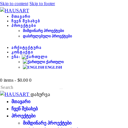
Skip to content
Skip to footer
ᲛᲗᲐᲕᲐᲠᲘ
ᲩᲕᲔᲜ ᲨᲔᲡᲐᲮᲔᲑ
ᲞᲠᲝᲔᲥᲢᲔᲑᲘ
ᲛᲘᲛᲓᲘᲜᲐᲠᲔ ᲞᲠᲝᲔᲥᲢᲔᲑᲘ
ᲓᲐᲡᲠᲣᲚᲔᲑᲣᲚᲘ ᲞᲠᲝᲔᲥᲢᲔᲑᲘ
ᲐᲠᲥᲘᲢᲔᲥᲢᲣᲠᲐ
ᲙᲝᲜᲢᲐᲥᲢᲘ
ᲔᲜᲐ:
ᲥᲐᲠᲗᲣᲚᲘ
ENGLISH
0 items
-
$0.00
0
დახურვა
ᲛᲗᲐᲕᲐᲠᲘ
ᲩᲕᲔᲜ ᲨᲔᲡᲐᲮᲔᲑ
ᲞᲠᲝᲔᲥᲢᲔᲑᲘ
ᲛᲘᲛᲓᲘᲜᲐᲠᲔ ᲞᲠᲝᲔᲥᲢᲔᲑᲘ