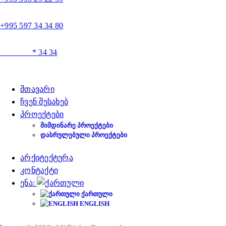
+995 597 34 34 80
* 34 34
მთავარი
ჩვენ შესახებ
პროექტები
ᲛᲘᲛᲓᲘᲜᲐᲠᲔ ᲞᲠᲝᲔᲥᲢᲔᲑᲘ
ᲓᲐᲡᲠᲣᲚᲔᲑᲣᲚᲘ ᲞᲠᲝᲔᲥᲢᲔᲑᲘ
არქიტექტურა
კონტაქტი
ენა:
ᲥᲐᲠᲗᲣᲚᲘ
ENGLISH