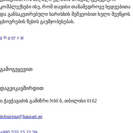
კომპლექსები ისე, რომ თავისი თანამედროვე ხედვებითა
და განსაკუთრებული ხარისხის მეშვეობით ხელი შეუწყოს
ცხოვრების წესის გაუმჯობესებას.
ᲕᲠᲪᲚᲐᲓ
ᲒᲐᲛᲝᲒᲕᲧᲔᲕᲘᲗ
ᲓᲐᲒᲕᲘᲙᲐᲕᲨᲘᲠᲓᲘᲗ
ი.ჭავჭავაძის გამიზრი N60 ბ, თბილისი 0162
infoarena@hausart.ge
+995 555 25 22 59