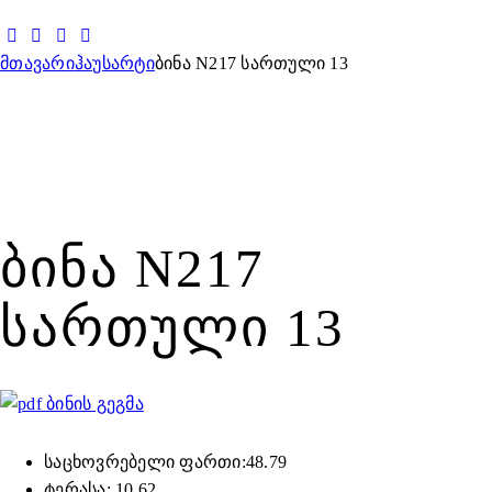
მთავარი
ჰაუსარტი
ბინა N217 სართული 13
ᲑᲘᲜᲐ N217
ᲡᲐᲠᲗᲣᲚᲘ 13
ბინის გეგმა
საცხოვრებელი ფართი:48.79
ტერასა: 10.62