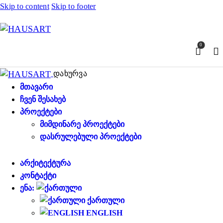
Skip to content
Skip to footer
0
დახურვა
ᲛᲗᲐᲕᲐᲠᲘ
ᲩᲕᲔᲜ ᲨᲔᲡᲐᲮᲔᲑ
ᲞᲠᲝᲔᲥᲢᲔᲑᲘ
ᲛᲘᲛᲓᲘᲜᲐᲠᲔ ᲞᲠᲝᲔᲥᲢᲔᲑᲘ
ᲓᲐᲡᲠᲣᲚᲔᲑᲣᲚᲘ ᲞᲠᲝᲔᲥᲢᲔᲑᲘ
ᲐᲠᲥᲘᲢᲔᲥᲢᲣᲠᲐ
ᲙᲝᲜᲢᲐᲥᲢᲘ
ᲔᲜᲐ:
ᲥᲐᲠᲗᲣᲚᲘ
ENGLISH