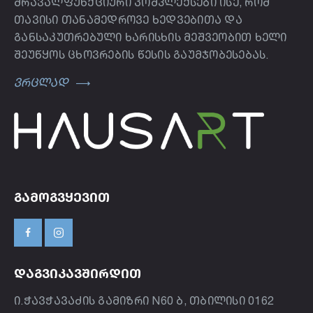
მრავალფუნქციური კომპლექსები ისე, რომ
თავისი თანამედროვე ხედვებითა და
განსაკუთრებული ხარისხის მეშვეობით ხელი
შეუწყოს ცხოვრების წესის გაუმჯობესებას.
ვრცლად
ᲒᲐᲛᲝᲒᲕᲧᲔᲕᲘᲗ
ᲓᲐᲒᲕᲘᲙᲐᲕᲨᲘᲠᲓᲘᲗ
ი.ჭავჭავაძის გამიზრი N60 ბ, თბილისი 0162