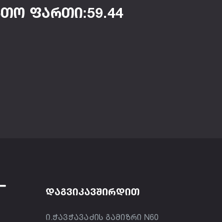
თო ფართი:59.44
ᲓᲐᲒᲕᲘᲙᲐᲕᲨᲘᲠᲓᲘᲗ
ი.ჭავჭავაძის გამიზრი N60