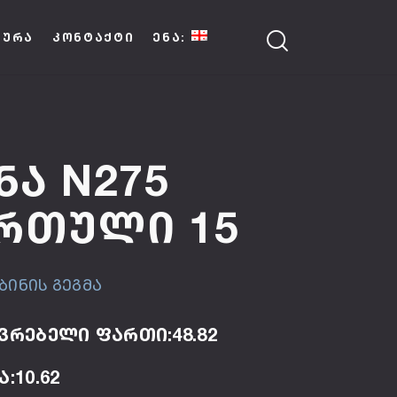
ᲢᲣᲠᲐ
ᲙᲝᲜᲢᲐᲥᲢᲘ
ᲔᲜᲐ:
ნა N275
რთული 15
ბინის გეგმა
ვრებელი ფართი:48.82
:10.62