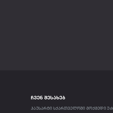
ᲩᲕᲔᲜ ᲨᲔᲡᲐᲮᲔᲑ
ჰაუსარტი სქართველოში მოქმედი უძ