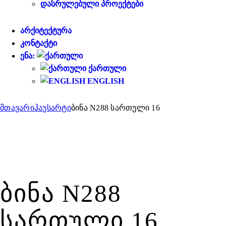
ᲓᲐᲡᲠᲣᲚᲔᲑᲣᲚᲘ ᲞᲠᲝᲔᲥᲢᲔᲑᲘ
ᲐᲠᲥᲘᲢᲔᲥᲢᲣᲠᲐ
ᲙᲝᲜᲢᲐᲥᲢᲘ
ᲔᲜᲐ:
ᲥᲐᲠᲗᲣᲚᲘ
ENGLISH
მთავარი
ჰაუსარტი
ბინა N288 სართული 16
ᲑᲘᲜᲐ N288
ᲡᲐᲠᲗᲣᲚᲘ 16