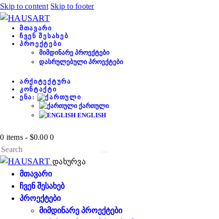
Skip to content
Skip to footer
ᲛᲗᲐᲕᲐᲠᲘ
ᲩᲕᲔᲜ ᲨᲔᲡᲐᲮᲔᲑ
ᲞᲠᲝᲔᲥᲢᲔᲑᲘ
ᲛᲘᲛᲓᲘᲜᲐᲠᲔ ᲞᲠᲝᲔᲥᲢᲔᲑᲘ
ᲓᲐᲡᲠᲣᲚᲔᲑᲣᲚᲘ ᲞᲠᲝᲔᲥᲢᲔᲑᲘ
ᲐᲠᲥᲘᲢᲔᲥᲢᲣᲠᲐ
ᲙᲝᲜᲢᲐᲥᲢᲘ
ᲔᲜᲐ:
ᲥᲐᲠᲗᲣᲚᲘ
ENGLISH
0 items
-
$0.00
0
დახურვა
ᲛᲗᲐᲕᲐᲠᲘ
ᲩᲕᲔᲜ ᲨᲔᲡᲐᲮᲔᲑ
ᲞᲠᲝᲔᲥᲢᲔᲑᲘ
ᲛᲘᲛᲓᲘᲜᲐᲠᲔ ᲞᲠᲝᲔᲥᲢᲔᲑᲘ