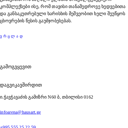
კომპლექსები ისე, რომ თავისი თანამედროვე ხედვებითა
და განსაკუთრებული ხარისხის მეშვეობით ხელი შეუწყოს
ცხოვრების წესის გაუმჯობესებას.
ᲕᲠᲪᲚᲐᲓ
ᲒᲐᲛᲝᲒᲕᲧᲔᲕᲘᲗ
ᲓᲐᲒᲕᲘᲙᲐᲕᲨᲘᲠᲓᲘᲗ
ი.ჭავჭავაძის გამიზრი N60 ბ, თბილისი 0162
infoarena@hausart.ge
+995 555 25 22 59