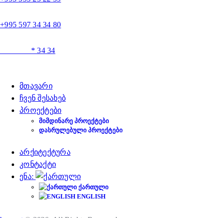
+995 597 34 34 80
* 34 34
მთავარი
ჩვენ შესახებ
პროექტები
ᲛᲘᲛᲓᲘᲜᲐᲠᲔ ᲞᲠᲝᲔᲥᲢᲔᲑᲘ
ᲓᲐᲡᲠᲣᲚᲔᲑᲣᲚᲘ ᲞᲠᲝᲔᲥᲢᲔᲑᲘ
არქიტექტურა
კონტაქტი
ენა:
ᲥᲐᲠᲗᲣᲚᲘ
ENGLISH