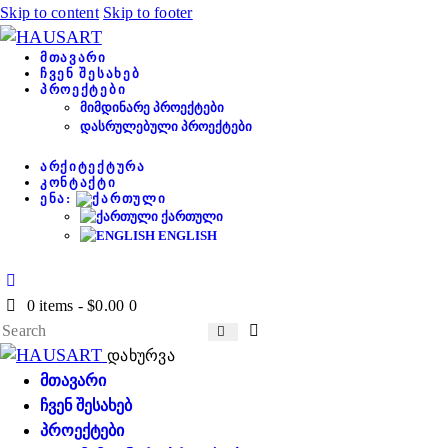
Skip to content
Skip to footer
ᲛᲗᲐᲕᲐᲠᲘ
ᲩᲕᲔᲜ ᲨᲔᲡᲐᲮᲔᲑ
ᲞᲠᲝᲔᲥᲢᲔᲑᲘ
ᲛᲘᲛᲓᲘᲜᲐᲠᲔ ᲞᲠᲝᲔᲥᲢᲔᲑᲘ
ᲓᲐᲡᲠᲣᲚᲔᲑᲣᲚᲘ ᲞᲠᲝᲔᲥᲢᲔᲑᲘ
ᲐᲠᲥᲘᲢᲔᲥᲢᲣᲠᲐ
ᲙᲝᲜᲢᲐᲥᲢᲘ
ᲔᲜᲐ:
ᲥᲐᲠᲗᲣᲚᲘ
ENGLISH
0 items
-
$0.00
0
დახურვა
ᲛᲗᲐᲕᲐᲠᲘ
ᲩᲕᲔᲜ ᲨᲔᲡᲐᲮᲔᲑ
ᲞᲠᲝᲔᲥᲢᲔᲑᲘ