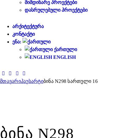
ᲛᲘᲛᲓᲘᲜᲐᲠᲔ ᲞᲠᲝᲔᲥᲢᲔᲑᲘ
ᲓᲐᲡᲠᲣᲚᲔᲑᲣᲚᲘ ᲞᲠᲝᲔᲥᲢᲔᲑᲘ
ᲐᲠᲥᲘᲢᲔᲥᲢᲣᲠᲐ
ᲙᲝᲜᲢᲐᲥᲢᲘ
ᲔᲜᲐ:
ᲥᲐᲠᲗᲣᲚᲘ
ENGLISH
მთავარი
ჰაუსარტი
ბინა N298 სართული 16
ᲑᲘᲜᲐ N298