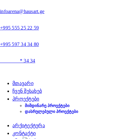
infoarena@hausart.ge
+995 555 25 22 59
+995 597 34 34 80
* 34 34
მთავარი
ჩვენ შესახებ
პროექტები
ᲛᲘᲛᲓᲘᲜᲐᲠᲔ ᲞᲠᲝᲔᲥᲢᲔᲑᲘ
ᲓᲐᲡᲠᲣᲚᲔᲑᲣᲚᲘ ᲞᲠᲝᲔᲥᲢᲔᲑᲘ
არქიტექტურა
კონტაქტი