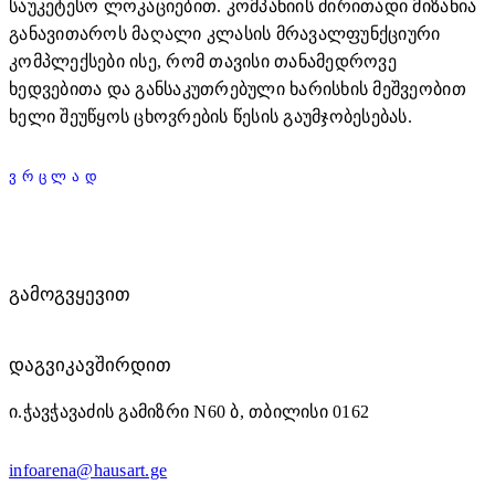
საუკეტესო ლოკაციებით. კომპანიის ძირითადი მიზანია
განავითაროს მაღალი კლასის მრავალფუნქციური
კომპლექსები ისე, რომ თავისი თანამედროვე
ხედვებითა და განსაკუთრებული ხარისხის მეშვეობით
ხელი შეუწყოს ცხოვრების წესის გაუმჯობესებას.
ᲕᲠᲪᲚᲐᲓ
ᲒᲐᲛᲝᲒᲕᲧᲔᲕᲘᲗ
ᲓᲐᲒᲕᲘᲙᲐᲕᲨᲘᲠᲓᲘᲗ
ი.ჭავჭავაძის გამიზრი N60 ბ, თბილისი 0162
infoarena@hausart.ge