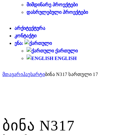
ᲛᲘᲛᲓᲘᲜᲐᲠᲔ ᲞᲠᲝᲔᲥᲢᲔᲑᲘ
ᲓᲐᲡᲠᲣᲚᲔᲑᲣᲚᲘ ᲞᲠᲝᲔᲥᲢᲔᲑᲘ
ᲐᲠᲥᲘᲢᲔᲥᲢᲣᲠᲐ
ᲙᲝᲜᲢᲐᲥᲢᲘ
ᲔᲜᲐ:
ᲥᲐᲠᲗᲣᲚᲘ
ENGLISH
მთავარი
ჰაუსარტი
ბინა N317 სართული 17
ᲑᲘᲜᲐ N317