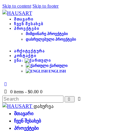
Skip to content
Skip to footer
ᲛᲗᲐᲕᲐᲠᲘ
ᲩᲕᲔᲜ ᲨᲔᲡᲐᲮᲔᲑ
ᲞᲠᲝᲔᲥᲢᲔᲑᲘ
ᲛᲘᲛᲓᲘᲜᲐᲠᲔ ᲞᲠᲝᲔᲥᲢᲔᲑᲘ
ᲓᲐᲡᲠᲣᲚᲔᲑᲣᲚᲘ ᲞᲠᲝᲔᲥᲢᲔᲑᲘ
ᲐᲠᲥᲘᲢᲔᲥᲢᲣᲠᲐ
ᲙᲝᲜᲢᲐᲥᲢᲘ
ᲔᲜᲐ:
ᲥᲐᲠᲗᲣᲚᲘ
ENGLISH
0 items
-
$0.00
0
დახურვა
ᲛᲗᲐᲕᲐᲠᲘ
ᲩᲕᲔᲜ ᲨᲔᲡᲐᲮᲔᲑ
ᲞᲠᲝᲔᲥᲢᲔᲑᲘ