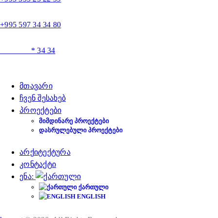
+995 597 34 34 80
* 34 34
მთავარი
ჩვენ შესახებ
პროექტები
ᲛᲘᲛᲓᲘᲜᲐᲠᲔ ᲞᲠᲝᲔᲥᲢᲔᲑᲘ
ᲓᲐᲡᲠᲣᲚᲔᲑᲣᲚᲘ ᲞᲠᲝᲔᲥᲢᲔᲑᲘ
არქიტექტურა
კონტაქტი
ენა:
ᲥᲐᲠᲗᲣᲚᲘ
ENGLISH