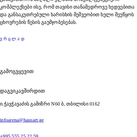
კომპლექსები ისე, რომ თავისი თანამედროვე ხედვებითა
და განსაკუთრებული ხარისხის მეშვეობით ხელი შეუწყოს
ცხოვრების წესის გაუმჯობესებას.
ᲕᲠᲪᲚᲐᲓ
ᲒᲐᲛᲝᲒᲕᲧᲔᲕᲘᲗ
ᲓᲐᲒᲕᲘᲙᲐᲕᲨᲘᲠᲓᲘᲗ
ი.ჭავჭავაძის გამიზრი N60 ბ, თბილისი 0162
infoarena@hausart.ge
+995 555 25 22 59