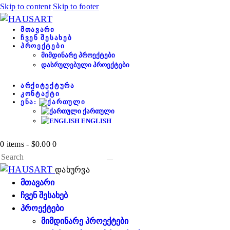
Skip to content
Skip to footer
ᲛᲗᲐᲕᲐᲠᲘ
ᲩᲕᲔᲜ ᲨᲔᲡᲐᲮᲔᲑ
ᲞᲠᲝᲔᲥᲢᲔᲑᲘ
ᲛᲘᲛᲓᲘᲜᲐᲠᲔ ᲞᲠᲝᲔᲥᲢᲔᲑᲘ
ᲓᲐᲡᲠᲣᲚᲔᲑᲣᲚᲘ ᲞᲠᲝᲔᲥᲢᲔᲑᲘ
ᲐᲠᲥᲘᲢᲔᲥᲢᲣᲠᲐ
ᲙᲝᲜᲢᲐᲥᲢᲘ
ᲔᲜᲐ:
ᲥᲐᲠᲗᲣᲚᲘ
ENGLISH
0 items
-
$0.00
0
დახურვა
ᲛᲗᲐᲕᲐᲠᲘ
ᲩᲕᲔᲜ ᲨᲔᲡᲐᲮᲔᲑ
ᲞᲠᲝᲔᲥᲢᲔᲑᲘ
ᲛᲘᲛᲓᲘᲜᲐᲠᲔ ᲞᲠᲝᲔᲥᲢᲔᲑᲘ