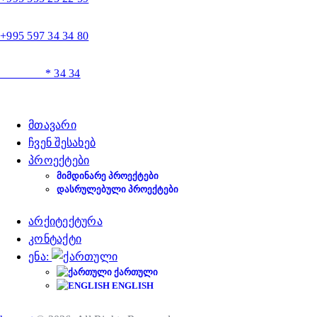
+995 597 34 34 80
* 34 34
მთავარი
ჩვენ შესახებ
პროექტები
ᲛᲘᲛᲓᲘᲜᲐᲠᲔ ᲞᲠᲝᲔᲥᲢᲔᲑᲘ
ᲓᲐᲡᲠᲣᲚᲔᲑᲣᲚᲘ ᲞᲠᲝᲔᲥᲢᲔᲑᲘ
არქიტექტურა
კონტაქტი
ენა:
ᲥᲐᲠᲗᲣᲚᲘ
ENGLISH