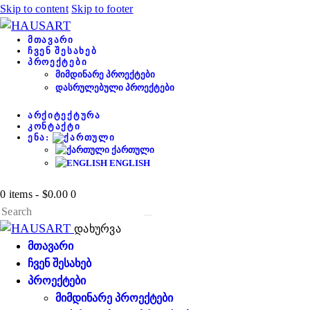
Skip to content
Skip to footer
ᲛᲗᲐᲕᲐᲠᲘ
ᲩᲕᲔᲜ ᲨᲔᲡᲐᲮᲔᲑ
ᲞᲠᲝᲔᲥᲢᲔᲑᲘ
ᲛᲘᲛᲓᲘᲜᲐᲠᲔ ᲞᲠᲝᲔᲥᲢᲔᲑᲘ
ᲓᲐᲡᲠᲣᲚᲔᲑᲣᲚᲘ ᲞᲠᲝᲔᲥᲢᲔᲑᲘ
ᲐᲠᲥᲘᲢᲔᲥᲢᲣᲠᲐ
ᲙᲝᲜᲢᲐᲥᲢᲘ
ᲔᲜᲐ:
ᲥᲐᲠᲗᲣᲚᲘ
ENGLISH
0 items
-
$0.00
0
დახურვა
ᲛᲗᲐᲕᲐᲠᲘ
ᲩᲕᲔᲜ ᲨᲔᲡᲐᲮᲔᲑ
ᲞᲠᲝᲔᲥᲢᲔᲑᲘ
ᲛᲘᲛᲓᲘᲜᲐᲠᲔ ᲞᲠᲝᲔᲥᲢᲔᲑᲘ