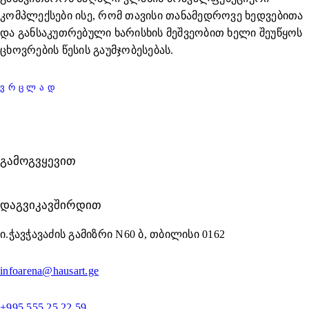
კომპლექსები ისე, რომ თავისი თანამედროვე ხედვებითა
და განსაკუთრებული ხარისხის მეშვეობით ხელი შეუწყოს
ცხოვრების წესის გაუმჯობესებას.
ᲕᲠᲪᲚᲐᲓ
ᲒᲐᲛᲝᲒᲕᲧᲔᲕᲘᲗ
ᲓᲐᲒᲕᲘᲙᲐᲕᲨᲘᲠᲓᲘᲗ
ი.ჭავჭავაძის გამიზრი N60 ბ, თბილისი 0162
infoarena@hausart.ge
+995 555 25 22 59