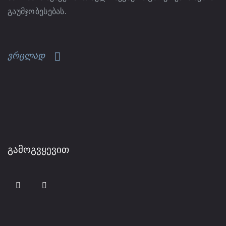
გაუმჯობესებას.
ვრცლად
ᲒᲐᲛᲝᲒᲕᲧᲔᲕᲘᲗ