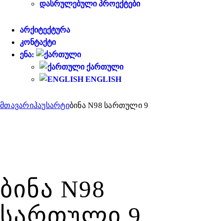
ᲓᲐᲡᲠᲣᲚᲔᲑᲣᲚᲘ ᲞᲠᲝᲔᲥᲢᲔᲑᲘ
ᲐᲠᲥᲘᲢᲔᲥᲢᲣᲠᲐ
ᲙᲝᲜᲢᲐᲥᲢᲘ
ᲔᲜᲐ:
ᲥᲐᲠᲗᲣᲚᲘ
ENGLISH
მთავარი
ჰაუსარტი
ბინა N98 სართული 9
ᲑᲘᲜᲐ N98
ᲡᲐᲠᲗᲣᲚᲘ 9