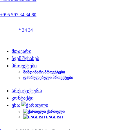
+995 597 34 34 80
* 34 34
მთავარი
ჩვენ შესახებ
პროექტები
ᲛᲘᲛᲓᲘᲜᲐᲠᲔ ᲞᲠᲝᲔᲥᲢᲔᲑᲘ
ᲓᲐᲡᲠᲣᲚᲔᲑᲣᲚᲘ ᲞᲠᲝᲔᲥᲢᲔᲑᲘ
არქიტექტურა
კონტაქტი
ენა:
ᲥᲐᲠᲗᲣᲚᲘ
ENGLISH