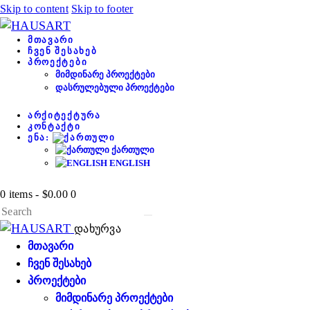
Skip to content
Skip to footer
ᲛᲗᲐᲕᲐᲠᲘ
ᲩᲕᲔᲜ ᲨᲔᲡᲐᲮᲔᲑ
ᲞᲠᲝᲔᲥᲢᲔᲑᲘ
ᲛᲘᲛᲓᲘᲜᲐᲠᲔ ᲞᲠᲝᲔᲥᲢᲔᲑᲘ
ᲓᲐᲡᲠᲣᲚᲔᲑᲣᲚᲘ ᲞᲠᲝᲔᲥᲢᲔᲑᲘ
ᲐᲠᲥᲘᲢᲔᲥᲢᲣᲠᲐ
ᲙᲝᲜᲢᲐᲥᲢᲘ
ᲔᲜᲐ:
ᲥᲐᲠᲗᲣᲚᲘ
ENGLISH
0 items
-
$0.00
0
დახურვა
ᲛᲗᲐᲕᲐᲠᲘ
ᲩᲕᲔᲜ ᲨᲔᲡᲐᲮᲔᲑ
ᲞᲠᲝᲔᲥᲢᲔᲑᲘ
ᲛᲘᲛᲓᲘᲜᲐᲠᲔ ᲞᲠᲝᲔᲥᲢᲔᲑᲘ