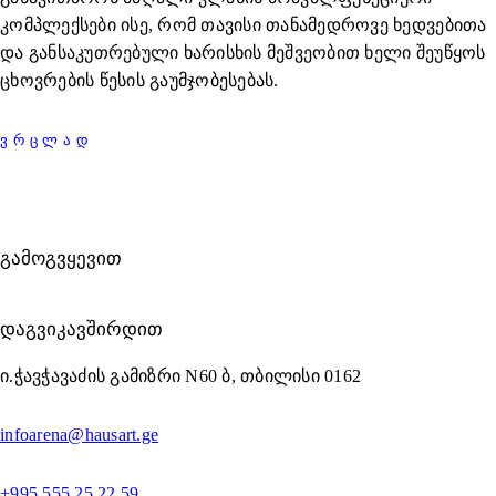
კომპლექსები ისე, რომ თავისი თანამედროვე ხედვებითა
და განსაკუთრებული ხარისხის მეშვეობით ხელი შეუწყოს
ცხოვრების წესის გაუმჯობესებას.
ᲕᲠᲪᲚᲐᲓ
ᲒᲐᲛᲝᲒᲕᲧᲔᲕᲘᲗ
ᲓᲐᲒᲕᲘᲙᲐᲕᲨᲘᲠᲓᲘᲗ
ი.ჭავჭავაძის გამიზრი N60 ბ, თბილისი 0162
infoarena@hausart.ge
+995 555 25 22 59