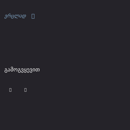
ვრცლად
ᲒᲐᲛᲝᲒᲕᲧᲔᲕᲘᲗ