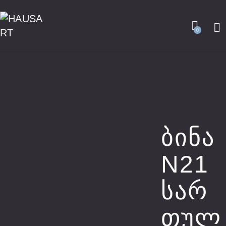
0
Ბინა
N21
Სარ
Თულ