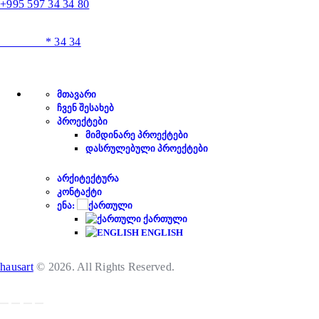
+995 597 34 34 80
* 34 34
ᲛᲗᲐᲕᲐᲠᲘ
ᲩᲕᲔᲜ ᲨᲔᲡᲐᲮᲔᲑ
ᲞᲠᲝᲔᲥᲢᲔᲑᲘ
ᲛᲘᲛᲓᲘᲜᲐᲠᲔ ᲞᲠᲝᲔᲥᲢᲔᲑᲘ
ᲓᲐᲡᲠᲣᲚᲔᲑᲣᲚᲘ ᲞᲠᲝᲔᲥᲢᲔᲑᲘ
ᲐᲠᲥᲘᲢᲔᲥᲢᲣᲠᲐ
ᲙᲝᲜᲢᲐᲥᲢᲘ
ᲔᲜᲐ:
ᲥᲐᲠᲗᲣᲚᲘ
ENGLISH
hausart
© 2026. All Rights Reserved.