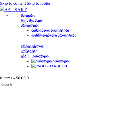
Skip to content
Skip to footer
ᲛᲗᲐᲕᲐᲠᲘ
ᲩᲕᲔᲜ ᲨᲔᲡᲐᲮᲔᲑ
ᲞᲠᲝᲔᲥᲢᲔᲑᲘ
ᲛᲘᲛᲓᲘᲜᲐᲠᲔ ᲞᲠᲝᲔᲥᲢᲔᲑᲘ
ᲓᲐᲡᲠᲣᲚᲔᲑᲣᲚᲘ ᲞᲠᲝᲔᲥᲢᲔᲑᲘ
ᲐᲠᲥᲘᲢᲔᲥᲢᲣᲠᲐ
ᲙᲝᲜᲢᲐᲥᲢᲘ
ᲔᲜᲐ:
ᲥᲐᲠᲗᲣᲚᲘ
ENGLISH
0 items
-
$0.00
0