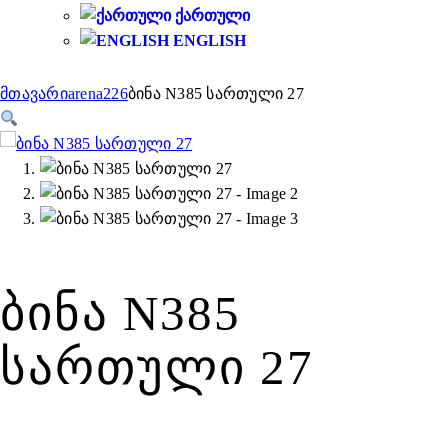
ᲥᲐᲠᲗᲣᲚᲘ
ENGLISH
მთავარი
arena2
26
ბინა N385 სართული 27
ᲑᲘᲜᲐ N385
ᲡᲐᲠᲗᲣᲚᲘ 27