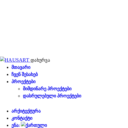
დახურვა
ᲛᲗᲐᲕᲐᲠᲘ
ᲩᲕᲔᲜ ᲨᲔᲡᲐᲮᲔᲑ
ᲞᲠᲝᲔᲥᲢᲔᲑᲘ
ᲛᲘᲛᲓᲘᲜᲐᲠᲔ ᲞᲠᲝᲔᲥᲢᲔᲑᲘ
ᲓᲐᲡᲠᲣᲚᲔᲑᲣᲚᲘ ᲞᲠᲝᲔᲥᲢᲔᲑᲘ
ᲐᲠᲥᲘᲢᲔᲥᲢᲣᲠᲐ
ᲙᲝᲜᲢᲐᲥᲢᲘ
ᲔᲜᲐ: