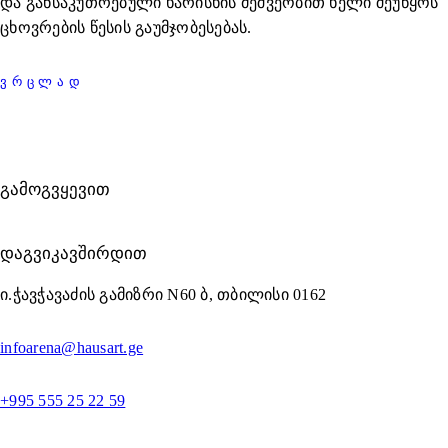
და განსაკუთრებული ხარისხის მეშვეობით ხელი შეუწყოს
ცხოვრების წესის გაუმჯობესებას.
ᲕᲠᲪᲚᲐᲓ
ᲒᲐᲛᲝᲒᲕᲧᲔᲕᲘᲗ
ᲓᲐᲒᲕᲘᲙᲐᲕᲨᲘᲠᲓᲘᲗ
ი.ჭავჭავაძის გამიზრი N60 ბ, თბილისი 0162
infoarena@hausart.ge
+995 555 25 22 59