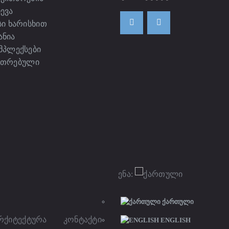
ევა
ი ხარისხით
ანია
მპლექსები
კუთრებული
ენა:
ᲥᲐᲠᲗᲣᲚᲘ
რქიტექტურა
კონტაქტი
ENGLISH