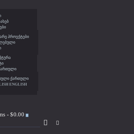
Ი
ᲡᲐᲮᲔᲑ
ᲔᲑᲘ
ᲐᲠᲔ ᲞᲠᲝᲔᲥᲢᲔᲑᲘ
ᲚᲔᲑᲣᲚᲘ
Ი
ᲥᲢᲣᲠᲐ
ᲢᲘ
ᲥᲐᲠᲗᲣᲚᲘ
ENGLISH
ems
-
$0.00
0