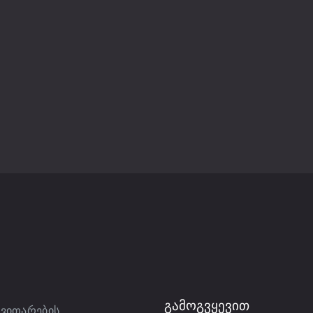
ᲒᲐᲛᲝᲒᲕᲧᲔᲕᲘᲗ
ნვითარების