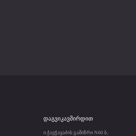
ᲓᲐᲒᲕᲘᲙᲐᲕᲨᲘᲠᲓᲘᲗ
ი.ჭავჭავაძის გამიზრი N60 ბ,