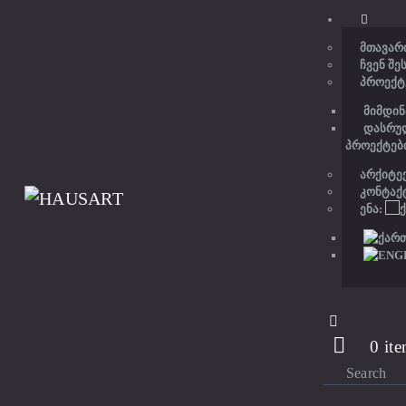
ᲛᲗᲐᲕᲐᲠ
ᲩᲕᲔᲜ ᲨᲔ
ᲞᲠᲝᲔᲥᲢ
ᲛᲘᲛᲓᲘᲜ
ᲓᲐᲡᲠᲣ
ᲞᲠᲝᲔᲥᲢᲔᲑ
ᲐᲠᲥᲘᲢᲔ
ᲙᲝᲜᲢᲐᲥ
ᲔᲜᲐ:
0 it