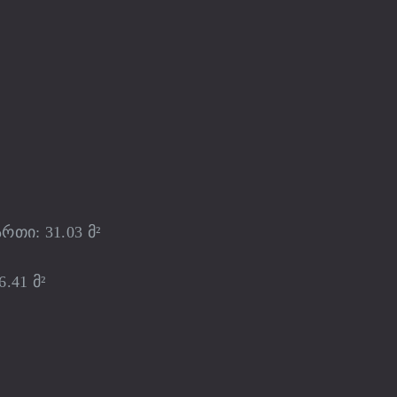
თი: 31.03 მ²
.41 მ²