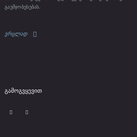
გაუმჯობესებას.
ვრცლად
ᲒᲐᲛᲝᲒᲕᲧᲔᲕᲘᲗ