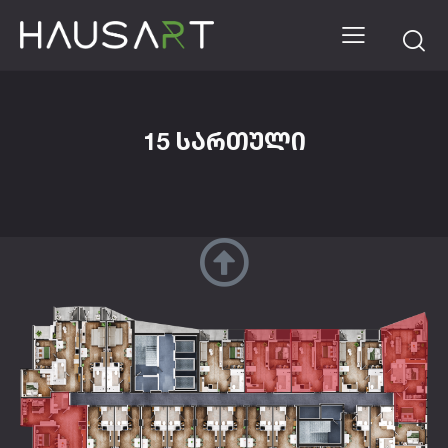
15 ᲡᲐᲠᲗᲣᲚᲘ