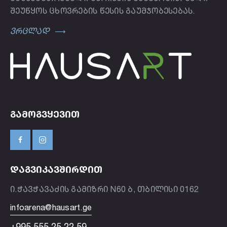
შეუწყოს ცხოვრების წესის გაუმჯობესებას.
ვრცლად
ᲒᲐᲛᲝᲒᲕᲧᲔᲕᲘᲗ
ᲓᲐᲒᲕᲘᲙᲐᲕᲨᲘᲠᲓᲘᲗ
ი.ჭავჭავაძის გამიზრი N60 ბ, თბილისი 0162
infoarena@hausart.ge
+995 555 25 22 59