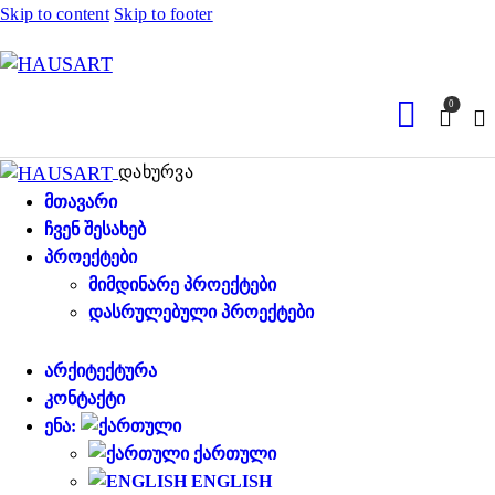
Skip to content
Skip to footer
0
დახურვა
ᲛᲗᲐᲕᲐᲠᲘ
ᲩᲕᲔᲜ ᲨᲔᲡᲐᲮᲔᲑ
ᲞᲠᲝᲔᲥᲢᲔᲑᲘ
ᲛᲘᲛᲓᲘᲜᲐᲠᲔ ᲞᲠᲝᲔᲥᲢᲔᲑᲘ
ᲓᲐᲡᲠᲣᲚᲔᲑᲣᲚᲘ ᲞᲠᲝᲔᲥᲢᲔᲑᲘ
ᲐᲠᲥᲘᲢᲔᲥᲢᲣᲠᲐ
ᲙᲝᲜᲢᲐᲥᲢᲘ
ᲔᲜᲐ:
ᲥᲐᲠᲗᲣᲚᲘ
ENGLISH