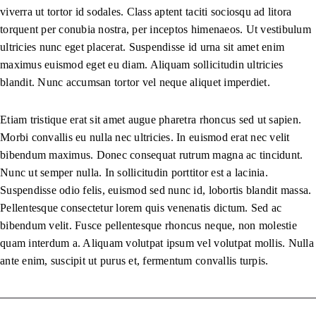
viverra ut tortor id sodales. Class aptent taciti sociosqu ad litora
torquent per conubia nostra, per inceptos himenaeos. Ut vestibulum
ultricies nunc eget placerat. Suspendisse id urna sit amet enim
maximus euismod eget eu diam. Aliquam sollicitudin ultricies
blandit. Nunc accumsan tortor vel neque aliquet imperdiet.
Etiam tristique erat sit amet augue pharetra rhoncus sed ut sapien.
Morbi convallis eu nulla nec ultricies. In euismod erat nec velit
bibendum maximus. Donec consequat rutrum magna ac tincidunt.
Nunc ut semper nulla. In sollicitudin porttitor est a lacinia.
Suspendisse odio felis, euismod sed nunc id, lobortis blandit massa.
Pellentesque consectetur lorem quis venenatis dictum. Sed ac
bibendum velit. Fusce pellentesque rhoncus neque, non molestie
quam interdum a. Aliquam volutpat ipsum vel volutpat mollis. Nulla
ante enim, suscipit ut purus et, fermentum convallis turpis.