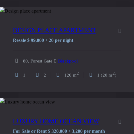
DESIGN PLACE APARTMENT
Resale $
99,000
20
per night
80, Forest Gate
Blackpool
2
2
1
2
120 m
1 (20 m
)
LUXURY HOME OCEAN VIEW
For Sale or Rent $
320,000
3,200
per month