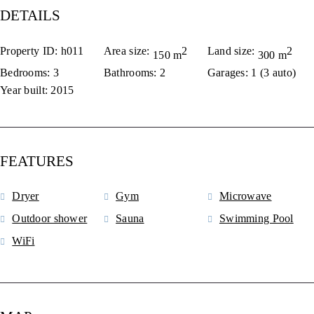
DETAILS
Property ID:
h011
Area size:
2
Land size:
2
150 m
300 m
Bedrooms:
3
Bathrooms:
2
Garages:
1 (3 auto)
Year built:
2015
FEATURES
Dryer
Gym
Microwave
Outdoor shower
Sauna
Swimming Pool
WiFi