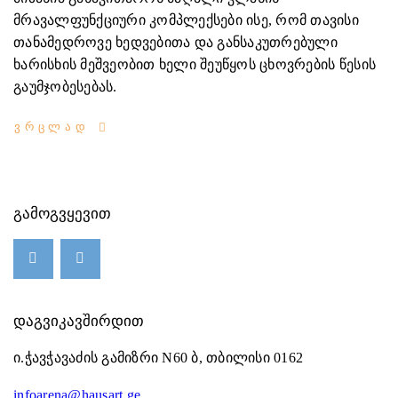
მრავალფუნქციური კომპლექსები ისე, რომ თავისი
თანამედროვე ხედვებითა და განსაკუთრებული
ხარისხის მეშვეობით ხელი შეუწყოს ცხოვრების წესის
გაუმჯობესებას.
ᲕᲠᲪᲚᲐᲓ
ᲒᲐᲛᲝᲒᲕᲧᲔᲕᲘᲗ
ᲓᲐᲒᲕᲘᲙᲐᲕᲨᲘᲠᲓᲘᲗ
ი.ჭავჭავაძის გამიზრი N60 ბ, თბილისი 0162
infoarena@hausart.ge