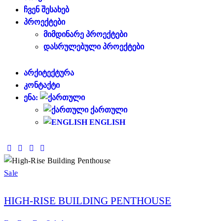
ᲩᲕᲔᲜ ᲨᲔᲡᲐᲮᲔᲑ
ᲞᲠᲝᲔᲥᲢᲔᲑᲘ
ᲛᲘᲛᲓᲘᲜᲐᲠᲔ ᲞᲠᲝᲔᲥᲢᲔᲑᲘ
ᲓᲐᲡᲠᲣᲚᲔᲑᲣᲚᲘ ᲞᲠᲝᲔᲥᲢᲔᲑᲘ
ᲐᲠᲥᲘᲢᲔᲥᲢᲣᲠᲐ
ᲙᲝᲜᲢᲐᲥᲢᲘ
ᲔᲜᲐ:
ᲥᲐᲠᲗᲣᲚᲘ
ENGLISH
Sale
HIGH-RISE BUILDING PENTHOUSE