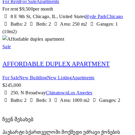
For Rent
For Sale
Apartments
For rent $
9,500
per month
8 E 9th St, Chicago, IL, United States
Hyde Park
Chicago
Baths:
2
Beds:
2
Area:
250 m2
Garages:
1
(10m2)
Sale
AFFORDABLE DUPLEX APARTMENT
For Sale
New Building
New Listing
Apartments
$
245,000
250, N Broadway
Chinatown
Los Angeles
Baths:
2
Beds:
3
Area:
1000 m2
Garages:
2
ᲩᲕᲔᲜ ᲨᲔᲡᲐᲮᲔᲑ
ჰაუსარტი სქართველოში მოქმედი უძრავი ქონების