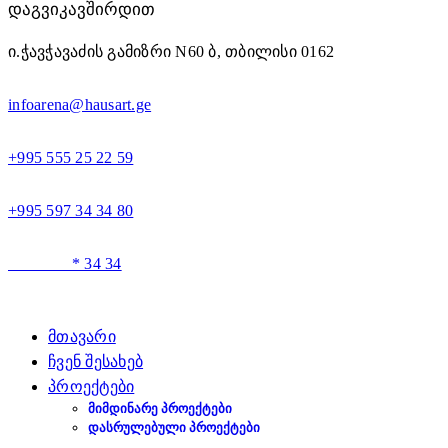
ᲓᲐᲒᲕᲘᲙᲐᲕᲨᲘᲠᲓᲘᲗ
ი.ჭავჭავაძის გამიზრი N60 ბ, თბილისი 0162
infoarena@hausart.ge
+995 555 25 22 59
+995 597 34 34 80
* 34 34
მთავარი
ჩვენ შესახებ
პროექტები
ᲛᲘᲛᲓᲘᲜᲐᲠᲔ ᲞᲠᲝᲔᲥᲢᲔᲑᲘ
ᲓᲐᲡᲠᲣᲚᲔᲑᲣᲚᲘ ᲞᲠᲝᲔᲥᲢᲔᲑᲘ