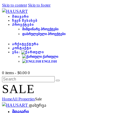
Skip to content
Skip to footer
ᲛᲗᲐᲕᲐᲠᲘ
ᲩᲕᲔᲜ ᲨᲔᲡᲐᲮᲔᲑ
ᲞᲠᲝᲔᲥᲢᲔᲑᲘ
ᲛᲘᲛᲓᲘᲜᲐᲠᲔ ᲞᲠᲝᲔᲥᲢᲔᲑᲘ
ᲓᲐᲡᲠᲣᲚᲔᲑᲣᲚᲘ ᲞᲠᲝᲔᲥᲢᲔᲑᲘ
ᲐᲠᲥᲘᲢᲔᲥᲢᲣᲠᲐ
ᲙᲝᲜᲢᲐᲥᲢᲘ
ᲔᲜᲐ:
ᲥᲐᲠᲗᲣᲚᲘ
ENGLISH
0 items
-
$0.00
0
SALE
Home
All Properties
Sale
დახურვა
ᲛᲗᲐᲕᲐᲠᲘ