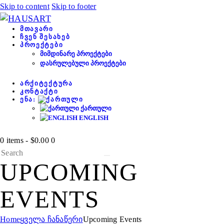
Skip to content
Skip to footer
ᲛᲗᲐᲕᲐᲠᲘ
ᲩᲕᲔᲜ ᲨᲔᲡᲐᲮᲔᲑ
ᲞᲠᲝᲔᲥᲢᲔᲑᲘ
ᲛᲘᲛᲓᲘᲜᲐᲠᲔ ᲞᲠᲝᲔᲥᲢᲔᲑᲘ
ᲓᲐᲡᲠᲣᲚᲔᲑᲣᲚᲘ ᲞᲠᲝᲔᲥᲢᲔᲑᲘ
ᲐᲠᲥᲘᲢᲔᲥᲢᲣᲠᲐ
ᲙᲝᲜᲢᲐᲥᲢᲘ
ᲔᲜᲐ:
ᲥᲐᲠᲗᲣᲚᲘ
ENGLISH
0 items
-
$0.00
0
UPCOMING
EVENTS
Home
ყველა ჩანაწერი
Upcoming Events