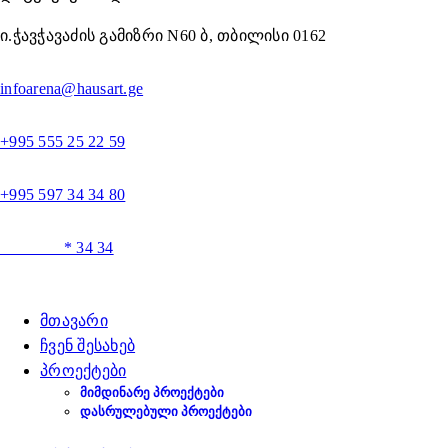
ი.ჭავჭავაძის გამიზრი N60 ბ, თბილისი 0162
infoarena@hausart.ge
+995 555 25 22 59
+995 597 34 34 80
* 34 34
მთავარი
ჩვენ შესახებ
პროექტები
ᲛᲘᲛᲓᲘᲜᲐᲠᲔ ᲞᲠᲝᲔᲥᲢᲔᲑᲘ
ᲓᲐᲡᲠᲣᲚᲔᲑᲣᲚᲘ ᲞᲠᲝᲔᲥᲢᲔᲑᲘ