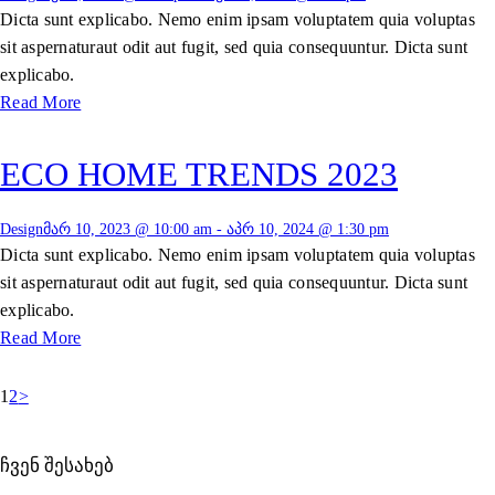
Dicta sunt explicabo. Nemo enim ipsam voluptatem quia voluptas
sit aspernaturaut odit aut fugit, sed quia consequuntur. Dicta sunt
explicabo.
Read More
ECO HOME TRENDS 2023
Design
მარ 10, 2023 @ 10:00 am
-
აპრ 10, 2024 @ 1:30 pm
Dicta sunt explicabo. Nemo enim ipsam voluptatem quia voluptas
sit aspernaturaut odit aut fugit, sed quia consequuntur. Dicta sunt
explicabo.
Read More
ᲩᲐᲜᲐᲬᲔᲠᲔᲑᲘᲡ
Page
Page
1
2
>
ᲒᲕᲔᲠᲓᲔᲑᲐᲗ
ᲩᲕᲔᲜ ᲨᲔᲡᲐᲮᲔᲑ