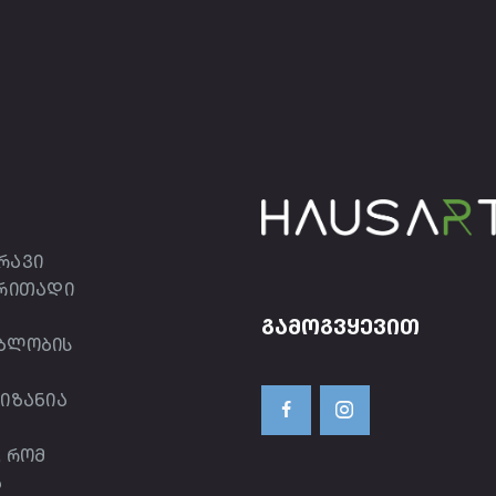
რავი
ირითადი
ᲒᲐᲛᲝᲒᲕᲧᲔᲕᲘᲗ
ებლობის
იზანია
, რომ
ა