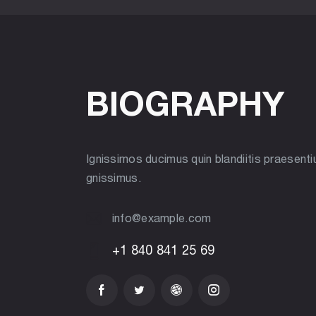
BIOGRAPHY
Ignissimos ducimus quin blandiitis praesent
gnissimus.
info@example.com
E-
+1 840 841 25 69
ma
Ph
il:
on
e: