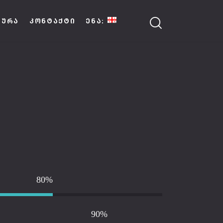
ᲢᲣᲠᲐ
ᲙᲝᲜᲢᲐᲥᲢᲘ
ᲔᲜᲐ:
80%
90%