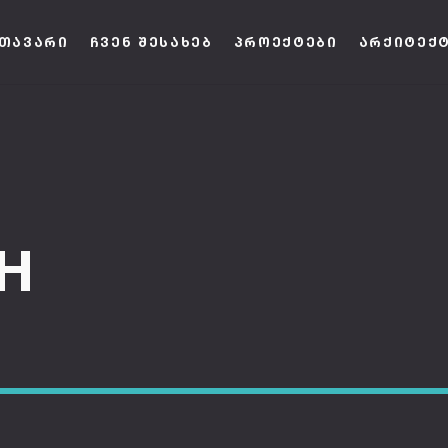
ᲗᲐᲕᲐᲠᲘ
ᲩᲕᲔᲜ ᲨᲔᲡᲐᲮᲔᲑ
ᲞᲠᲝᲔᲥᲢᲔᲑᲘ
ᲐᲠᲥᲘᲢᲔᲥ
H