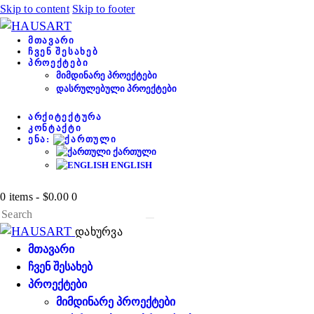
Skip to content
Skip to footer
ᲛᲗᲐᲕᲐᲠᲘ
ᲩᲕᲔᲜ ᲨᲔᲡᲐᲮᲔᲑ
ᲞᲠᲝᲔᲥᲢᲔᲑᲘ
ᲛᲘᲛᲓᲘᲜᲐᲠᲔ ᲞᲠᲝᲔᲥᲢᲔᲑᲘ
ᲓᲐᲡᲠᲣᲚᲔᲑᲣᲚᲘ ᲞᲠᲝᲔᲥᲢᲔᲑᲘ
ᲐᲠᲥᲘᲢᲔᲥᲢᲣᲠᲐ
ᲙᲝᲜᲢᲐᲥᲢᲘ
ᲔᲜᲐ:
ᲥᲐᲠᲗᲣᲚᲘ
ENGLISH
0 items
-
$0.00
0
დახურვა
ᲛᲗᲐᲕᲐᲠᲘ
ᲩᲕᲔᲜ ᲨᲔᲡᲐᲮᲔᲑ
ᲞᲠᲝᲔᲥᲢᲔᲑᲘ
ᲛᲘᲛᲓᲘᲜᲐᲠᲔ ᲞᲠᲝᲔᲥᲢᲔᲑᲘ