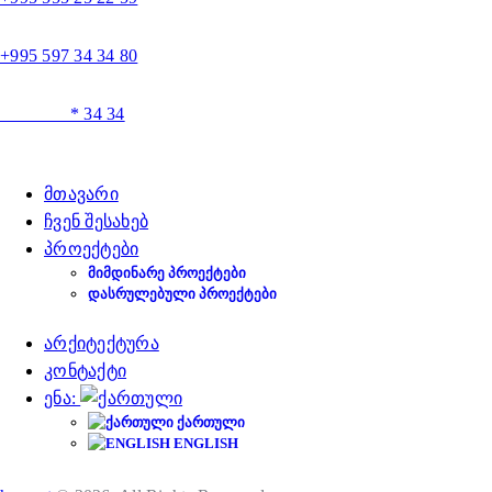
+995 597 34 34 80
* 34 34
მთავარი
ჩვენ შესახებ
პროექტები
ᲛᲘᲛᲓᲘᲜᲐᲠᲔ ᲞᲠᲝᲔᲥᲢᲔᲑᲘ
ᲓᲐᲡᲠᲣᲚᲔᲑᲣᲚᲘ ᲞᲠᲝᲔᲥᲢᲔᲑᲘ
არქიტექტურა
კონტაქტი
ენა:
ᲥᲐᲠᲗᲣᲚᲘ
ENGLISH