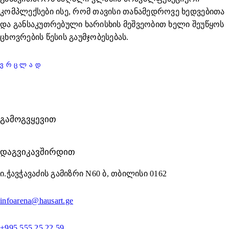
კომპლექსები ისე, რომ თავისი თანამედროვე ხედვებითა
და განსაკუთრებული ხარისხის მეშვეობით ხელი შეუწყოს
ცხოვრების წესის გაუმჯობესებას.
ᲕᲠᲪᲚᲐᲓ
ᲒᲐᲛᲝᲒᲕᲧᲔᲕᲘᲗ
ᲓᲐᲒᲕᲘᲙᲐᲕᲨᲘᲠᲓᲘᲗ
ი.ჭავჭავაძის გამიზრი N60 ბ, თბილისი 0162
infoarena@hausart.ge
+995 555 25 22 59